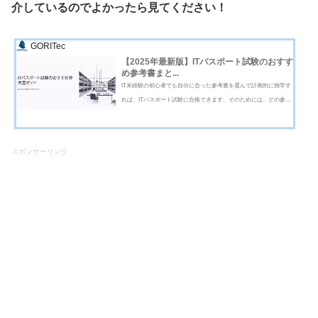
介しているのでよかったら見てください！
GORITec
【2025年最新版】ITパスポート試験のおすす
め参考書まと...
IT未経験の初心者でも自分に合った参考書を選んで計画的に独学す
れば、ITパスポート試験に合格できます。そのためには、どの参考
書を使うかが合否のカギです。本記事では、数ある教材の中から初
心者に評判の良いおすすめ参考書を厳選し、ランキング形式でご紹
介します。あわせて試験の基...
スポンサーリンク