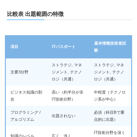
比較表 出題範囲の特徴
基本情報技術者試
項目
ITパスポート
験
ストラテジ, マネ
ストラテジ, マネ
主要3分野
ジメント, テクノ
ジメント, テクノ
ロジ（共通）
ロジ（共通）
ビジネス知識の割
高い（約半分が非
中程度（テクノロ
合
IT技術分野）
ジ系が中心）
プログラミング /
必須（科目Bで重
出題されない
アルゴリズム
点的に出題）
IT技術分野を深く
知識のレベル
広く、浅く