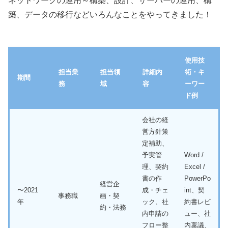
ネットワークの運用～構築、設計、サーバーの運用、構
築、データの移行などいろんなことをやってきました！
使用技
担当業
担当領
詳細内
術・キ
期間
務
域
容
ーワー
ド例
会社の経
営方針策
定補助、
予実管
Word /
理、契約
Excel /
書の作
PowerPo
経営企
〜2021
成・チェ
int、契
事務職
画・契
年
ック、社
約書レビ
約・法務
内申請の
ュー、社
フロー整
内稟議、