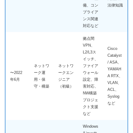
備、コン
法律知識
プライア
ンス関連
対応など
拠点間
VPN、
Cisco
L2/L3ス
Catalyst
イッチ、
/ ASA、
ネットワ
ネットワ
ファイア
YAMAH
〜2022
ーク運
ークエン
ウォール
A RTX、
年6月
用・保
ジニア
設定、障
VLAN、
守・構築
（初級）
害対応、
ACL、
NW構築
Syslog
プロジェ
など
クト支援
など
Windows