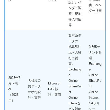
設計、ベ
書、ベン
ンダー調
ダー折衝
整、現地
導入対応
等
政府系デ
ータの
M365環
M365テ
境への移
ナント管
行に従
理、
事。
Exchang
Exchang
e
e
Online、
2023年7
大規模公
Online、
SharePo
月〜現
Microsof
共データ
SharePoi
int
在
t 365設
の移行設
nt
Online、
（2025
計・運用
計・実行
Online、
Intune、
年）
Intuneな
CAポリ
どを対象
シー、