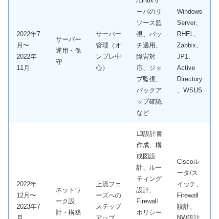
/Linuxサ
ーバのリ
Windows
ソース監
Server、
2022年7
サーバー
視、パッ
RHEL、
サーバー
月〜
管理（オ
チ適用、
Zabbix、
運用・保
2022年
ンプレ中
障害対
JP1、
守
11月
心）
応、ジョ
Active
ブ監視、
Directory
バックア
、WSUS
ップ確認
など
L3設計書
作成、構
成図設
Ciscoル
計、ルー
ータ/ス
ティング
2022年
上流フェ
イッチ、
ネットワ
設計、
12月〜
ーズへの
Firewall
ーク設
Firewall
2023年7
ステップ
設計、
計・構築
ポリシー
月
アップ
NW設計