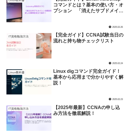
Linux教科書
コマンドとは？基本の使い方・オ
プション 「消えたサブドメイ
ン」の原因を特定した事例を交え
て紹介！
2025.02.26
【完全ガイド】CCNA試験当日の
IT資格勉強方法
流れと持ち物チェックリスト
2025.02.24
Linux digコマンド完全ガイド！
Linux教科書
基本から応用まで分かりやすく解
説！
2025.02.23
【2025年最新】CCNAの申し込
IT資格勉強方法
み方法を徹底解説！