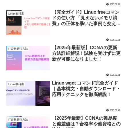
2025.02.22
【完全ガイド】Linux freeコマン
Linux教科書
ドの使い方 「見えないメモリ消
費」の正体を暴いた事例も交えて
解説
2025.02.21
【2025年最新版】CCNAの更新
IT資格勉強方法
方法詳細解説！試験を受けずに更
新が可能になりました！
2025.02.21
Linux wget コマンド完全ガイド
Linux教科書
｜基本構文・自動ダウンロード・
応用テクニックを徹底解説！
2025.02.19
【2025年最新】CCNAの難易度
IT資格勉強方法
と偏差値は？合格率や他資格との