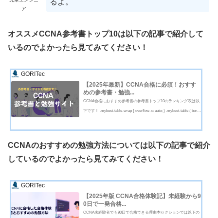
るよ。
ア
オススメCCNA参考書トップ10は以下の記事で紹介して
いるのでよかったら見てみてください！
GORITec
【2025年最新】CCNA合格に必須！おすす
めの参考書・勉強...
CCNA合格におすすめ参考書の参考書トップ10のランキング表は以
下です！ .mybest-table-wrap { overflow-x: auto; } .mybest-table { borde
r-collapse: collapse; width: 100%; min-width: 1500px; font-family: sans-
serif; } .mybest-table t...
CCNAのおすすめの勉強方法については以下の記事で紹介
しているのでよかったら見てみてください！
GORITec
【2025年版 CCNA合格体験記】未経験から9
0日で一発合格...
CCNA未経験者でも90日で合格できる理由本セクションでは以下の