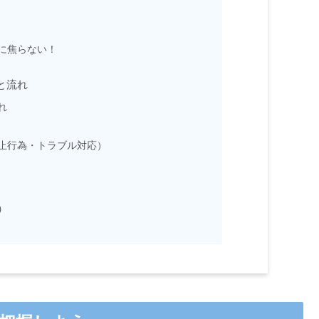
に焦らない！
と流れ
れ
止行為・トラブル対応）
）