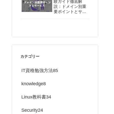
験ガイド徹底解
説：ドメイン別重
要ポイントとサー
ビス
カテゴリー
IT資格勉強方法
85
knowledge
8
Linux教科書
34
Security
24