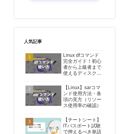
人気記事
Linux dfコマンド
完全ガイド！初心
者から上級者まで
使えるディスク容
量確認の基礎、オ
プション解説、現
【Linux】sarコマ
場での活用事例を
ンド使用方法・各
徹底解説
項の見方（リソー
ス使用率の確認）
【チートシート】
ITパスポート試験
で押えるべき単語