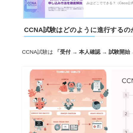
みはどこでできる？（Cisco公
択）Ciscoアカウントの作成P
払い）試験...
CCNA試験はどのように進行するの
CCNA試験は
「受付 → 本人確認 → 試験開始