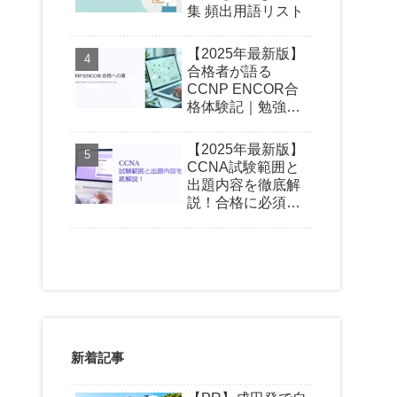
集 頻出用語リスト
【2025年最新版】
合格者が語る
CCNP ENCOR合
格体験記｜勉強時
間・おすすめ教材
【2025年最新版】
CCNA試験範囲と
出題内容を徹底解
説！合格に必須の
知識とは？
新着記事