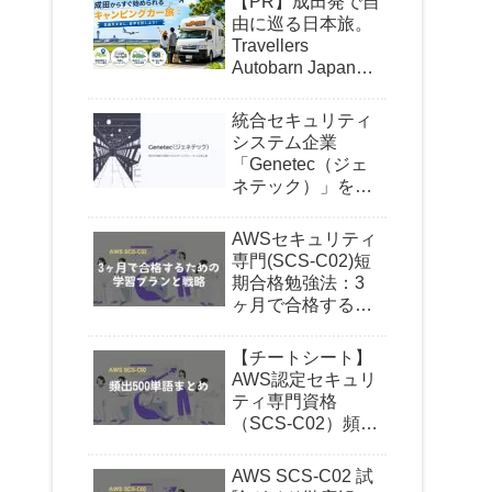
【PR】成田発で自
由に巡る日本旅。
Travellers
Autobarn Japanの
キャンピングカー
が気になる理由
統合セキュリティ
システム企業
「Genetec（ジェ
ネテック）」を紹
介｜世界で信頼さ
れるセキュリティ
AWSセキュリティ
がついに日本上陸
専門(SCS-C02)短
期合格勉強法：3
ヶ月で合格するた
めの学習プランと
戦略
【チートシート】
AWS認定セキュリ
ティ専門資格
（SCS-C02）頻出
500単語まとめ
AWS SCS-C02 試