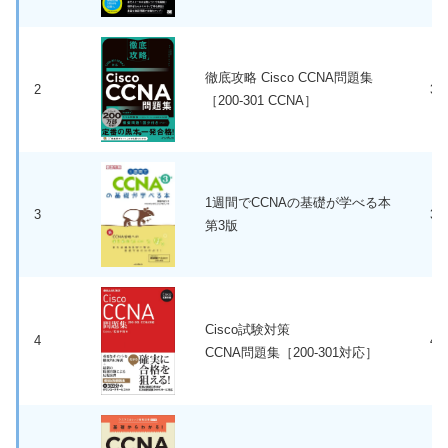
徹底攻略 Cisco CCNA問題集
2
3,
［200-301 CCNA］
1週間でCCNAの基礎が学べる本
3
3,
第3版
Cisco試験対策
4
4,
CCNA問題集［200-301対応］