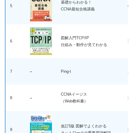
基礎からわかる！
5
4,
CCNA最短合格講義
図解入門TCP/IP
6
3,
仕組み・動作が見てわかる
7
–
Ping-t
月
CCNAイージス
8
–
無
（Web教科書）
改訂5版 図解でよくわかる
9
2,
ネットワークの重要用語解説