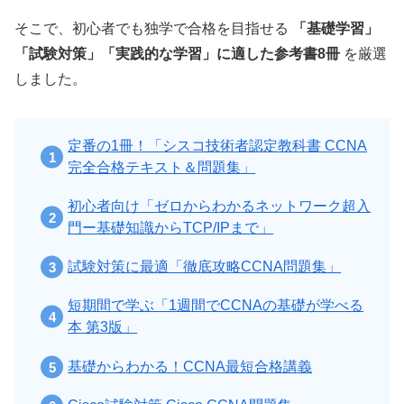
そこで、初心者でも独学で合格を目指せる
「基礎学習」
「試験対策」「実践的な学習」に適した参考書8冊
を厳選
しました。
定番の1冊！「シスコ技術者認定教科書 CCNA
完全合格テキスト＆問題集」
初心者向け「ゼロからわかるネットワーク超入
門ー基礎知識からTCP/IPまで」
試験対策に最適「徹底攻略CCNA問題集」
短期間で学ぶ「1週間でCCNAの基礎が学べる
本 第3版」
基礎からわかる！CCNA最短合格講義