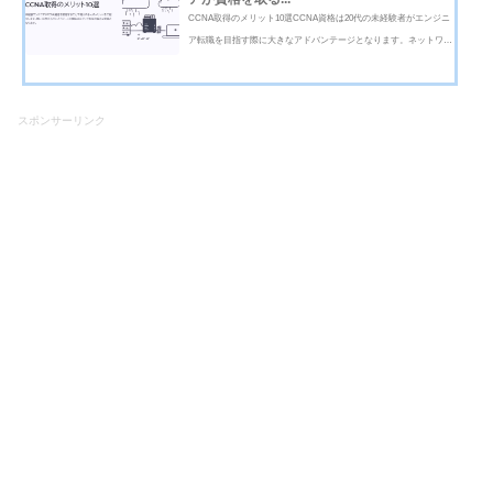
CCNA取得のメリット10選CCNA資格は20代の未経験者がエンジニ
ア転職を目指す際に大きなアドバンテージとなります。ネットワー
クの基礎知識を身につけている証明になり、自己学習の努力や意欲
を強くアピールできます。特に20代は伸びしろが大きい世代であ
り、CCNA保持者は将来性ある人材と...
スポンサーリンク