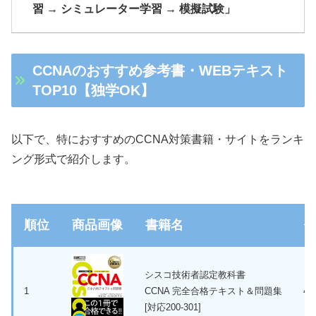
習 → シミュレーター学習 → 模擬試験」
CCNAのおすすめ参考書・WEBテキスト
TOP10【独学OK】
以下で、特におすすめのCCNA対策書籍・サイトをランキ
ング形式で紹介します。
順位
商品画像
書籍名
シスコ技術者認定教科書
1
CCNA 完全合格テキスト＆問題集
4,
[対応200-301]