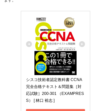
ます。
シスコ技術者認定教科書 CCNA 
完全合格テキスト＆問題集［対
応試験］200-301 （EXAMPRES
S） [ 林口 裕志 ]