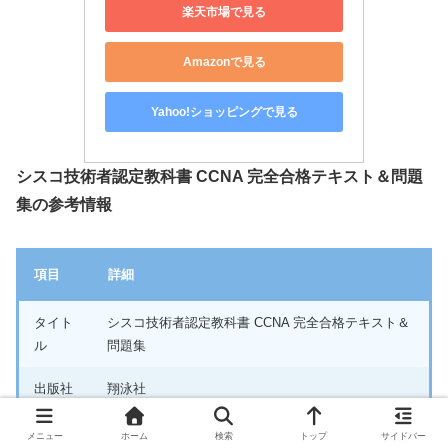
楽天市場で見る
Amazonで見る
Yahoo!ショッピングで見る
シスコ技術者認定教科書 CCNA 完全合格テキスト＆問題
集の参考情報
項目
詳細
タイト
シスコ技術者認定教科書 CCNA 完全合格テキスト＆
ル
問題集
出版社
翔泳社
発売日
2020年6月24日
メニュー
ホーム
検索
トップ
サイドバー