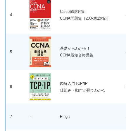
Cisco試験対策
4
4,
CCNA問題集［200-301対応］
基礎からわかる！
5
4,
CCNA最短合格講義
図解入門TCP/IP
6
3,
仕組み・動作が見てわかる
7
–
Ping-t
月