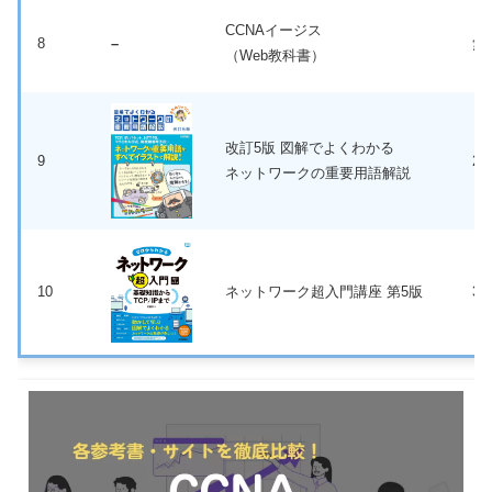
CCNAイージス
8
–
無
（Web教科書）
改訂5版 図解でよくわかる
9
2,
ネットワークの重要用語解説
10
ネットワーク超入門講座 第5版
3,