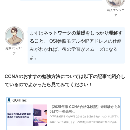
新人エンジニ
ア
まずは
ネットワークの基礎をしっかり理解す
ること。
OSI参照モデルやIPアドレスの仕組
先輩エンジニ
みがわかれば、後の学習がスムーズになる
ア
よ。
CCNAのおすすの勉強方法については以下の記事で紹介し
ているのでよかったら見てみてください！
GORITec
【2025年版 CCNA合格体験記】未経験から9
0日で一発合格...
CCNA未経験者でも90日で合格できる理由本セクションでは以下の
内容について解説します。CCNAは独学で取得可能？90日で合格で
きる勉強スケジュールCCNAは独学で取得可能？CCNAは未経験者