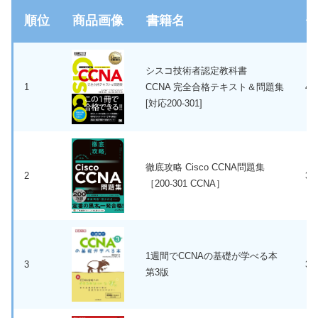
順位
商品画像
書籍名
シスコ技術者認定教科書
1
CCNA 完全合格テキスト＆問題集
4,
[対応200-301]
徹底攻略 Cisco CCNA問題集
2
3,
［200-301 CCNA］
1週間でCCNAの基礎が学べる本
3
3,
第3版