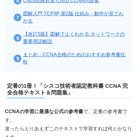
Cisco試験対策 Cisco CCNA問題集
図解入門 TCP/IP 第2版 仕組み・動作が見てわ
かる
【改訂5版】図解でよくわかる ネットワークの
重要用語解説
まとめ：CCNA合格のためのおすすめ参考書比
較
定番の1冊！「シスコ技術者認定教科書 CCNA 完
全合格テキスト＆問題集」
CCNAの学習に最適な公式の参考書
で、定番の参考書で
す。
迷ったらとりあえずこのテキストで学習すれば何とかなり