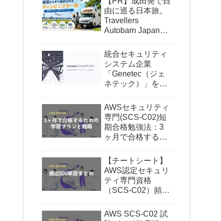
【PR】成田発で自
由に巡る日本旅。
Travellers
Autobarn Japanの
キャンピングカー
が気になる理由
統合セキュリティ
システム企業
「Genetec（ジェ
ネテック）」を紹
介｜世界で信頼さ
れるセキュリティ
AWSセキュリティ
がついに日本上陸
専門(SCS-C02)短
期合格勉強法：3
ヶ月で合格するた
めの学習プランと
戦略
【チートシート】
AWS認定セキュリ
ティ専門資格
（SCS-C02）頻出
500単語まとめ
AWS SCS-C02 試