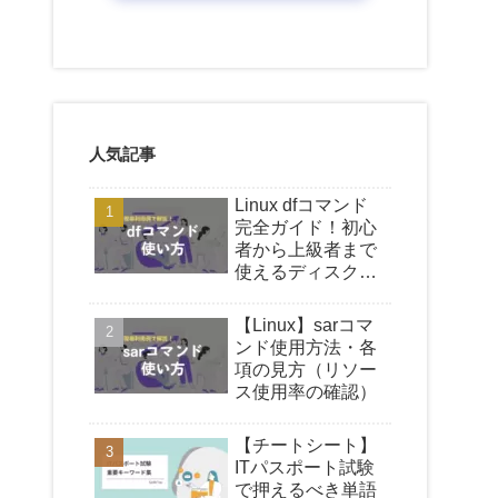
人気記事
Linux dfコマンド
完全ガイド！初心
者から上級者まで
使えるディスク容
量確認の基礎、オ
プション解説、現
【Linux】sarコマ
場での活用事例を
ンド使用方法・各
徹底解説
項の見方（リソー
ス使用率の確認）
【チートシート】
ITパスポート試験
で押えるべき単語