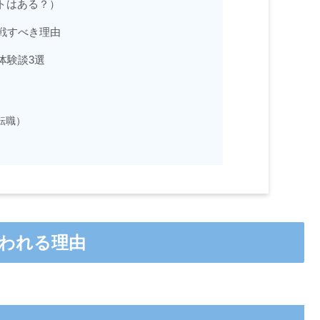
トはある？）
挑戦すべき理由
体験談3選
）
）
転職）
言われる理由