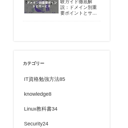
験ガイド徹底解
説：ドメイン別重
要ポイントとサー
ビス
カテゴリー
IT資格勉強方法
85
knowledge
8
Linux教科書
34
Security
24