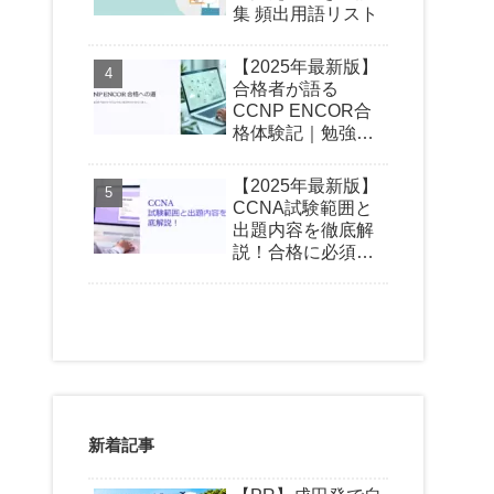
集 頻出用語リスト
【2025年最新版】
合格者が語る
CCNP ENCOR合
格体験記｜勉強時
間・おすすめ教材
【2025年最新版】
CCNA試験範囲と
出題内容を徹底解
説！合格に必須の
知識とは？
新着記事