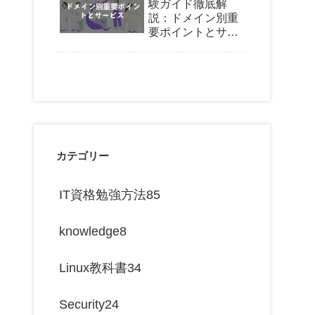
験ガイド徹底解
説：ドメイン別重
無料Web問題集
コストゼロ
要ポイントとサー
中級
有志サイト
厳選問題
直感操作可能
ビス
わかりやすいUI
時間効率が良い
カテゴリー
IT資格勉強方法
85
knowledge
8
Linux教科書
34
Security
24