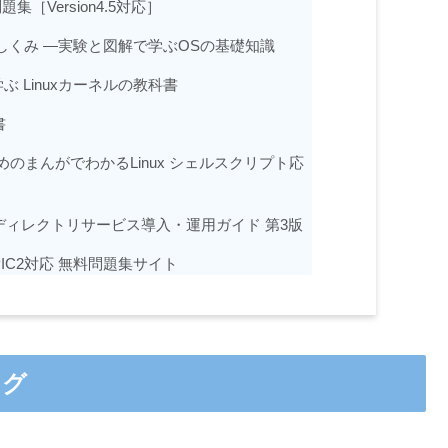
問題集［Version4.5対応］
のしくみ ―実験と図解で学ぶOSの基礎知識
 Linuxカーネルの教科書
書
めのまんがでわかるLinux シェルスクリプト応
AP ディレクトリサービス導入・運用ガイド 第3版
PIC2対応 無料問題集サイト
ング