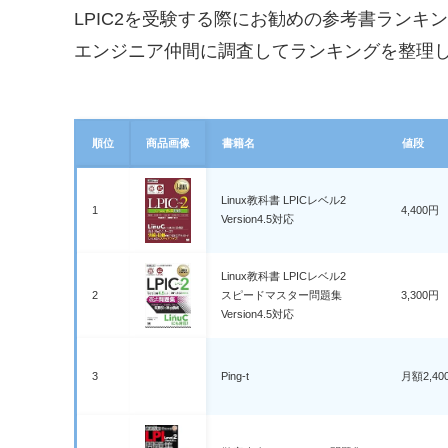
LPIC2を受験する際にお勧めの参考書ランキ
エンジニア仲間に調査してランキングを整理
順位
商品画像
書籍名
値段
Linux教科書 LPICレベル2
1
4,400円
Version4.5対応
Linux教科書 LPICレベル2
2
スピードマスター問題集
3,300円
Version4.5対応
3
Ping-t
月額2,4