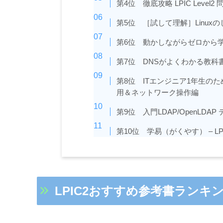
第4位 徹底攻略 LPIC Level2 
第5位 ［試して理解］Linux
第6位 動かしながらゼロから学ぶ
第7位 DNSがよくわかる教科
第8位 ITエンジニア1年生のた
用＆ネットワーク操作編
第9位 入門LDAP/OpenLD
第10位 学易（がくやす） – L
LPIC2おすすめ参考書ランキ