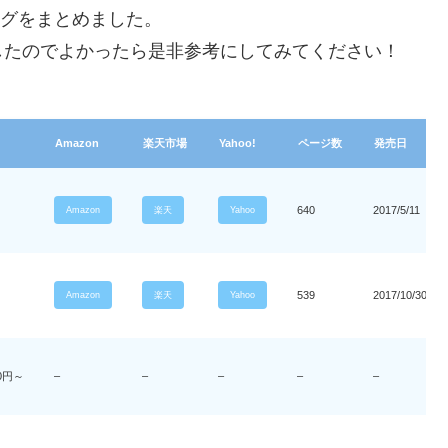
ングをまとめました。
したのでよかったら是非参考にしてみてください！
Amazon
楽天市場
Yahoo!
ページ数
発売日
640
2017/5/11
Amazon
楽天
Yahoo
539
2017/10/30
Amazon
楽天
Yahoo
00円～
–
–
–
–
–