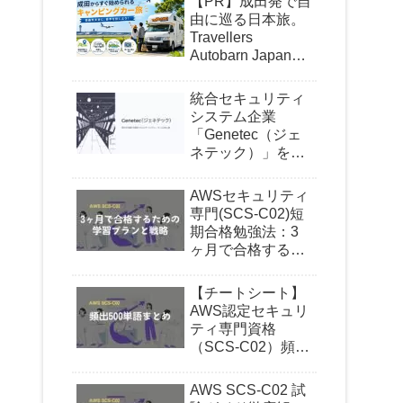
【PR】成田発で自
中級
インプレス
頻出問題に特化
解説が詳しい
由に巡る日本旅。
応用力養成
要点整理されている
Travellers
Autobarn Japanの
キャンピングカー
図解多め
パフォーマンス理解
中級
技術評論社
構造理解
試験外も学べる
が気になる理由
統合セキュリティ
最新OS対応
理解が深まる
システム企業
「Genetec（ジェ
カーネル特化
体系的
ネテック）」を紹
中級
日経BP
実験付き
演習しやすい
介｜世界で信頼さ
カーネル初心者向け
短時間学習OK
れるセキュリティ
AWSセキュリティ
がついに日本上陸
専門(SCS-C02)短
DNS集中
ネット系範囲を補強
期合格勉強法：3
初級
SBクリエイティブ
図が多い
設定例が豊富
ヶ月で合格するた
初心者向け
内容が理解しやすい
めの学習プランと
戦略
まんが形式
親しみやすい
【チートシート】
初級
日経BP
ネット操作
飽きにくい
AWS認定セキュリ
入門に最適
初心者にやさしい
ティ専門資格
（SCS-C02）頻出
500単語まとめ
LDAP特化
現場知識につながる
上級
秀和システム
実運用解説
中上級者向け
AWS SCS-C02 試
導入事例あり
理解が深まる