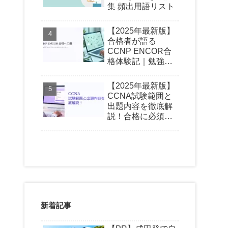
集 頻出用語リスト
【2025年最新版】
合格者が語る
CCNP ENCOR合
格体験記｜勉強時
間・おすすめ教材
難易度
出版社
特徴
メリット
【2025年最新版】
CCNA試験範囲と
LPI公式認定テキスト
解説が丁寧
出題内容を徹底解
中級
翔泳社
試験範囲網羅
模擬試験付き
説！合格に必須の
実践的
初学者でも対応
知識とは？
定番問題集
問題数が豊富
中級
翔泳社
試験対応済
難問対応
解説豊富
本試験レベル
Web問題集
利用が手軽
中級
Ping-t
反復学習
スマホ対応
模試機能あり
学習効率が高い
新着記事
差分問題集
価格が安い