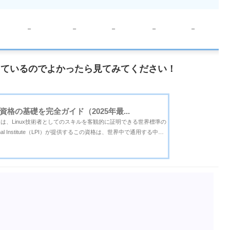
–
–
–
–
–
介しているのでよかったら見てみてください！
ux資格の基礎を完全ガイド（2025年最...
ク）は、Linux技術者としてのスキルを客観的に証明できる世界標準の
ional Institute（LPI）が提供するこの資格は、世界中で通用する中立
特にITインフラ領域で高く評価されています。LPICは大きく3つ