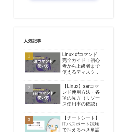
人気記事
Linux dfコマンド
完全ガイド！初心
者から上級者まで
使えるディスク容
量確認の基礎、オ
プション解説、現
【Linux】sarコマ
場での活用事例を
ンド使用方法・各
徹底解説
項の見方（リソー
ス使用率の確認）
【チートシート】
ITパスポート試験
で押えるべき単語