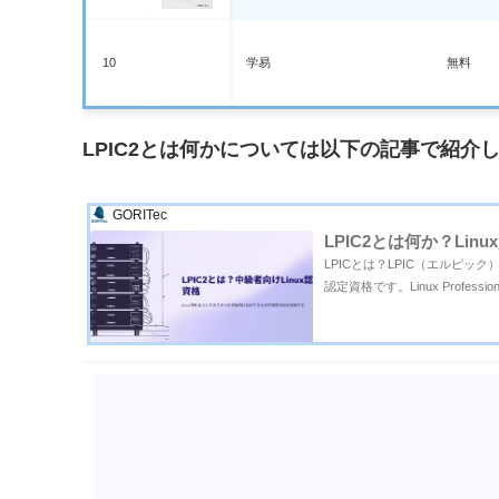
10
学易
無料
LPIC2とは何かについては以下の記事で紹
GORITec
LPIC2とは何か？Lin
LPICとは？LPIC（エルピッ
認定資格です。Linux Profess
的かつ実践的な技術認定として、
の...