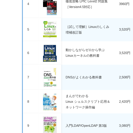
徹底攻略 LPIC Level2 問題集
4
3960円
［Version4.5対応］
［試して理解］Linuxのしくみ
5
3,520円
増補改訂版
動かしながらゼロから学ぶ
6
3,520円
Linuxカーネルの教科書
7
DNSがよくわかる教科書
2,508円
まんがでわかる
8
Linux シェルスクリプト応用＆
2,420円
ネットワーク操作編
9
入門LDAP/OpenLDAP 第3版
3,080円