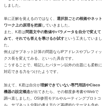
しました。
単に正解を覚えるのではなく、
選択肢ごとの根拠やネット
ワーク上の原理を把握
していきました。
また、K君は
問題文中の数値やパラメータを自分で変えて
みて、それでも答えを導けるか試す
という工夫していまし
た。
例えばサブネット計算の問題ならIPアドレスやプレフィッ
クス長を変えてみる、といった具合です。
こうすることで、暗記したパターン以外の出題にも柔軟に
対応できる力をつけたようです。
加えて、K君は自分が
理解できていない専門用語やCisco
機器の設定概念
が出てきたら、その都度参考書やWebで
調べ直しました。OSI参照モデルやルーティングプロトコ
ル、サブネット分割の考え方など基礎的なテーマも含め、