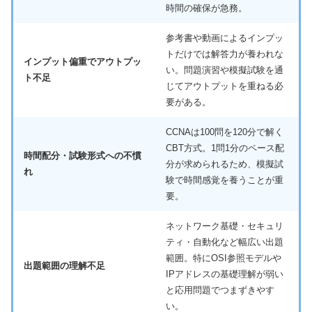
時間の確保が急務。
参考書や動画によるインプッ
トだけでは解答力が養われな
インプット偏重でアウトプッ
い。問題演習や模擬試験を通
ト不足
じてアウトプットを重ねる必
要がある。
CCNAは100問を120分で解く
CBT方式。1問1分のペース配
時間配分・試験形式への不慣
分が求められるため、模擬試
れ
験で時間感覚を養うことが重
要。
ネットワーク基礎・セキュリ
ティ・自動化など幅広い出題
範囲。特にOSI参照モデルや
出題範囲の理解不足
IPアドレスの基礎理解が弱い
と応用問題でつまずきやす
い。