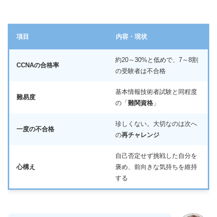
項目
内容・現状
約20～30%と低めで、7～8割
CCNAの合格率
の受験者は不合格
基本情報技術者試験と同程度
難易度
の「
難関資格
」
珍しくない。大切なのは次へ
一度の不合格
の
再チャレンジ
自己否定せず挑戦した自分を
心構え
褒め、前向きな気持ちを維持
する