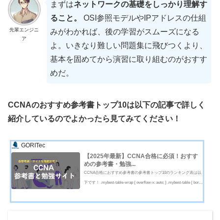
まずは
ネットワークの基礎をしっかり理解す
ること。
OSI参照モデルやIPアドレスの仕組
先輩エンジニ
みがわかれば、後の学習がスムーズになる
ア
よ。いきなり難しい問題集に飛びつくより、
基本を固めてから演習に取り組むのがおすす
めだ。
CCNAのおすすめ参考書トップ10は以下の記事で詳しく
紹介しているのでよかったら見てみてください！
GORITec
【2025年最新】CCNA合格に必須！おすす
めの参考書・勉強...
CCNA合格におすすめ参考書の参考書トップ10のランキング表は以
下です！ .mybest-table-wrap { overflow-x: auto; } .mybest-table { borde
r-collapse: collapse; width: 100%; min-width: 1500px; font-family: sans-
serif; } .mybest-table t...