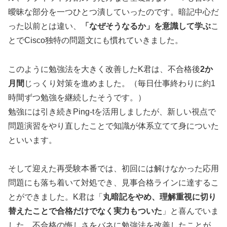
曖昧な部分を一つひとつ潰していったのです。暗記中心だ
った以前とは違い、
「なぜそうなるか」を意識して学ぶ
こ
とでCisco独特の問題文にも慣れていきました。
このように勉強法を大きく改善したK君は、不合格後
2か
月間
じっくり対策を進めました。（毎日仕事終わりに約1
時間ずつ勉強を継続したそうです。）
勉強には引き続きPing-tを活用しましたが、新しい視点で
問題演習をやり直したことで知識が体系立てて身についた
といいます。
そして迎えた再受験本番では、初回には解けなかった応用
問題にも落ち着いて対処でき、見事合格ラインに達するこ
とができました。K君は「
丸暗記をやめ、理解重視に切り
替えたことで合格だけでなく実力もついた
」と喜んでいま
した。不合格の悔しさをバネに勉強法を改善したことが、