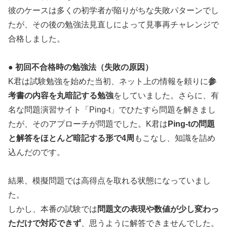
彼のケースは多くの初学者が陥りがちな失敗パターンでし
たが、その後の勉強法見直しによって見事再チャレンジで
合格しました。
● 初回不合格時の勉強法（失敗の原因）
K君は試験勉強を始めた当初、ネット上の情報を頼りに
参
考書の内容を丸暗記する勉強
をしていました。さらに、有
名な問題演習サイト「Ping-t」でひたすら問題を解きまし
たが、そのアプローチが問題でした。K君は
Ping-tの問題
と解答をほとんど暗記する形で4周
もこなし、知識を詰め
込んだのです。
結果、模擬問題では高得点を取れる状態になっていまし
た。
しかし、本番の試験では
問題文の表現や数値が少し変わっ
ただけで対応できず
、思うように解答できませんでした。