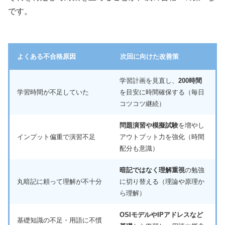
です。
よくある不合格原因
次回に向けた改善策
学習計画を見直し、
200時間
学習時間が不足していた
を目安に時間確保する（毎日
コツコツ継続）
問題演習や模擬試験
を増やし
インプット偏重で演習不足
アウトプット力を強化（時間
配分も意識）
暗記ではなく理解重視
の勉強
丸暗記に頼って理解が不十分
に切り替える（理論や原理か
ら理解）
OSIモデルやIPアドレスなど
基礎知識の不足・用語に不慣