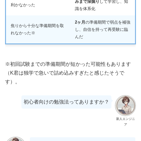
みまで深掘り
して学習し、知
利かなかった
識を体系化
2ヶ月
の準備期間で弱点を補強
焦りから十分な準備期間を取
し、自信を持って再受験に臨
れなかった※
んだ
※初回試験までの準備期間が短かった可能性もあります
（K君は独学で急いで詰め込みすぎたと感じたそうで
す）。
初心者向けの勉強法ってありますか？
新人エンジニ
ア