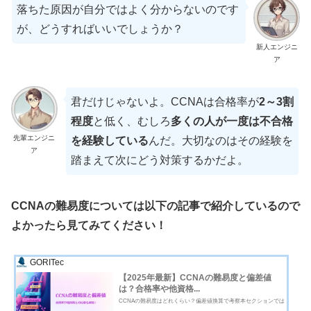
落ちた原因が自分ではよく分からないのです
が、どうすればいいでしょうか？
新人エンジニ
ア
君だけじゃないよ。CCNAは合格率が
2～3割
程度
と低く、むしろ
多くの人が一度は不合格
先輩エンジニ
を経験している
んだ。大切なのはその経験を
ア
踏まえて次にどう対策するかだよ。
CCNAの難易度については以下の記事で紹介しているので
よかったら見てみてください！
GORITec
【2025年最新】CCNAの難易度と偏差値
は？合格率や他資格...
CCNAの難易度はどれくらい？偏差値換算で考察本セクションでは