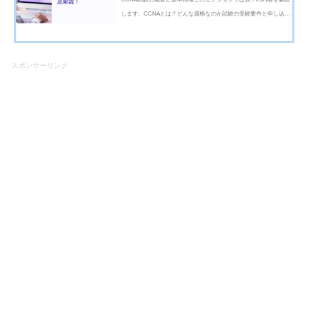
します。CCNAとは？どんな資格なのか試験の受験要件と申し込み
方法CCNA試験の難易度と合格率まとめCCNAの概要CCNAとは？
どんな資格なのかCCNA（Cisco Certified Network Associate）は、
シスコシステムズが提供するネットワー...
スポンサーリンク