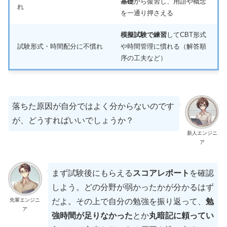
基礎
から復習し、用語や概念
れ
を一通り押さえる
模擬試験で練習
してCBT形式
試験形式・時間配分に不慣れ
や時間管理に慣れる（解答順
序の工夫など）
落ちた原因が自分ではよく分からないのです
が、どうすればいいでしょうか？
新人エンジニ
ア
まず試験後にもらえる
スコアレポート
を確認
しよう。どの分野が弱かったかが分かるはず
先輩エンジニ
だよ。その上で自分の勉強を振り返って、
勉
ア
強時間が足りなかった
とか
丸暗記に頼ってい