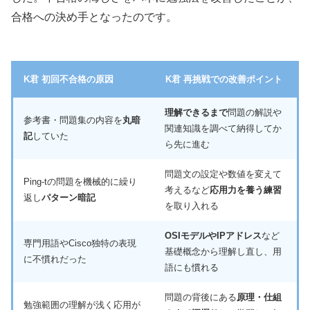
合格への決め手となったのです。
K君 初回不合格の原因
K君 再挑戦での改善ポイント
理解できるまで
問題の解説や
参考書・問題集の内容を
丸暗
関連知識を調べて納得してか
記
していた
ら先に進む
問題文の設定や数値を変えて
Ping-tの問題を機械的に繰り
考えるなど
応用力を養う練習
返し
パターン暗記
を取り入れる
OSIモデルやIPアドレス
など
専門用語やCisco独特の表現
基礎概念から理解し直し、用
に不慣れだった
語にも慣れる
問題の背後にある
原理・仕組
勉強範囲の理解が浅く応用が