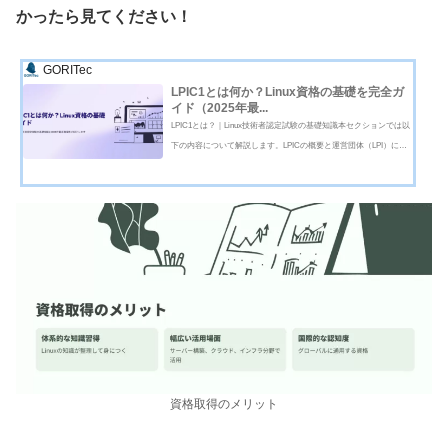
かったら見てください！
GORITec
LPIC1とは何か？Linux資格の基礎を完全ガ
イド（2025年最...
LPIC1とは？｜Linux技術者認定試験の基礎知識本セクションでは以
下の内容について解説します。LPICの概要と運営団体（LPI）につ
いてLPIC1の位置づけと目的（LPICレベル1の意味）LPIC1とLinuxの
関係性｜なぜ学ぶ価値があるのか？LPICの概要と運営団体（LPI）
についてLPIC（Linux Professio...
資格取得のメリット