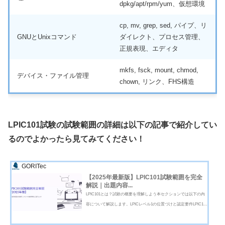
dpkg/apt/rpm/yum、仮想環境
cp, mv, grep, sed, パイプ、リ
GNUとUnixコマンド
ダイレクト、プロセス管理、
正規表現、エディタ
mkfs, fsck, mount, chmod,
デバイス・ファイル管理
chown, リンク、FHS構造
LPIC101試験の試験範囲の詳細は以下の記事で紹介してい
るのでよかったら見てみてください！
GORITec
【2025年最新版】LPIC101試験範囲を完全
解説｜出題内容...
LPIC101とは？試験の概要を理解しよう本セクションでは以下の内
容について解説します。LPICレベル1の位置づけと認定要件LPIC101
の試験形式・合格基準LPICレベル1の位置づけと認定要件LPIC101
は、Linux技術者としての登竜門となる認定試験です。LPICはLPI（L