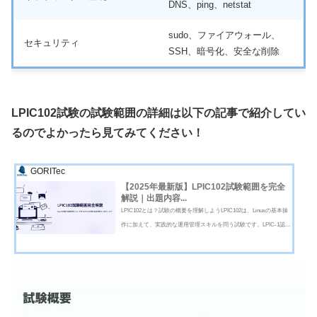
DNS、ping、netstat
sudo、ファイアウォール、
セキュリティ
SSH、暗号化、安全な削除
LPIC102試験の試験範囲の詳細は以下の記事で紹介してい
るのでよかったら見てみてください！
GORITec
【2025年最新版】LPIC102試験範囲を完全
解説｜出題内容...
LPIC102とは？試験の概要を理解しようLPIC102は、Linuxの基本操
作に加えて、実践的な運用管理スキルを問う試験です。LPIC-1認定
を取得するには「LPIC101」と「LPIC102」の両方に合格する必要が
あります。102では特に、シェル操作・ユーザー管理・ネットワー
ク基礎・セキュリティなど、日...