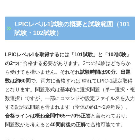
LPICレベル1試験の概要と試験範囲（101
試験・102試験）
LPICレベル1を取得するには「101試験」と「102試験」
の2つ
に合格する必要があります。2つの試験はどちらか
ら受けても構いません。それぞれ
試験時間は90分、出題
数は約60問
で、両方に合格すれば 晴れてLPIC-1認定取得
となります。問題形式は基本的に選択問題（単一選択・複
数選択）ですが、一部にコマンドや設定ファイル名を入力
する記述式問題も含まれます（全体の約1〜2割程度）。
合格ラインは概ね全問中65〜70%正答
と言われており、
問題数から考えると
40問前後の正解
で合格可能です。