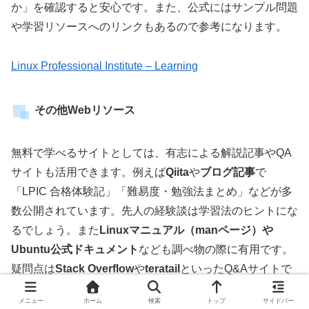
か」を確認すると安心です。また、公式にはサンプル問題
や学習リソースへのリンクもあるので参考になります。
Linux Professional Institute – Learning
その他Webリソース
無料で学べるサイトとしては、有志による解説記事やQA
サイトも活用できます。例えば
Qiita
や
ブログ記事
で
「LPIC 合格体験記」「難易度・勉強法まとめ」などが多
数公開されています。先人の経験談は学習法のヒントにな
るでしょう。また
Linuxマニュアル（manページ）や
Ubuntu公式ドキュメント
なども調べ物の際に有用です。
疑問点は
Stack Overflow
や
teratail
といったQ&Aサイトで
検索すると解決策が見つかることもあります。
メニュー
ホーム
検索
トップ
サイドバー