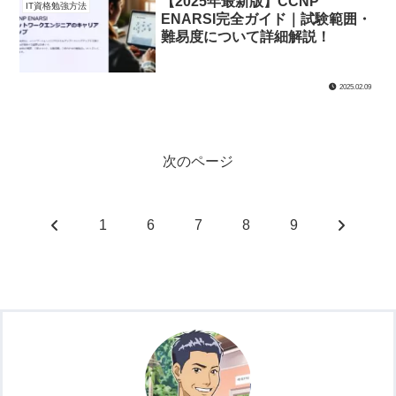
【2025年最新版】CCNP
IT資格勉強方法
ENARSI完全ガイド｜試験範囲・
難易度について詳細解説！
2025.02.09
次のページ
前
次
1
6
7
8
9
へ
へ