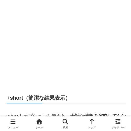
+short（簡潔な結果表示）
+short
オプションを使うと、
余計な情報を省略してシン
プルな結果を表示
できます。
メニュー
ホーム
検索
トップ
サイドバー