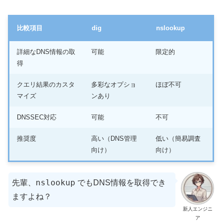
比較項目
dig
nslookup
詳細なDNS情報の取
可能
限定的
得
クエリ結果のカスタ
多彩なオプショ
ほぼ不可
マイズ
ンあり
DNSSEC対応
可能
不可
推奨度
高い（DNS管理
低い（簡易調査
向け）
向け）
nslookup
先輩、
でもDNS情報を取得でき
ますよね？
新人エンジニ
ア