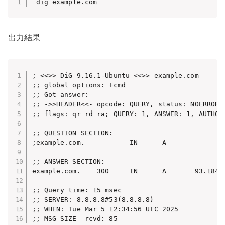
 dig example.com
出力結果
; <<>> DiG 9.16.1-Ubuntu <<>> example.com

;; global options: +cmd

;; Got answer:

;; ->>HEADER<<- opcode: QUERY, status: NOERROR, 
;; flags: qr rd ra; QUERY: 1, ANSWER: 1, AUTHORI
;; QUESTION SECTION:

;example.com.           IN      A

;; ANSWER SECTION:

example.com.    300     IN      A       93.184.2
;; Query time: 15 msec

;; SERVER: 8.8.8.8#53(8.8.8.8)

;; WHEN: Tue Mar 5 12:34:56 UTC 2025

;; MSG SIZE  rcvd: 85