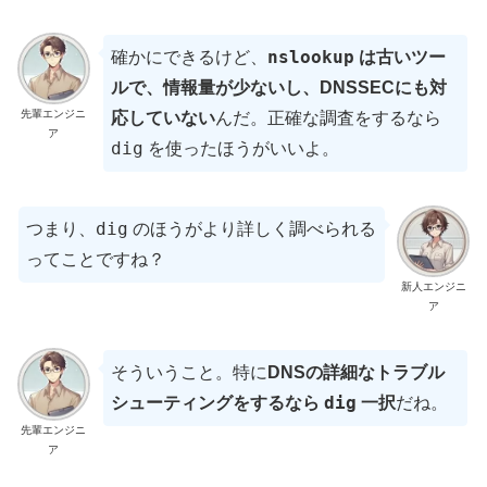
nslookup
確かにできるけど、
は古いツー
ルで、情報量が少ないし、DNSSECにも対
先輩エンジニ
応していない
んだ。正確な調査をするなら
ア
dig
を使ったほうがいいよ。
dig
つまり、
のほうがより詳しく調べられる
ってことですね？
新人エンジニ
ア
そういうこと。特に
DNSの詳細なトラブル
dig
シューティングをするなら
一択
だね。
先輩エンジニ
ア