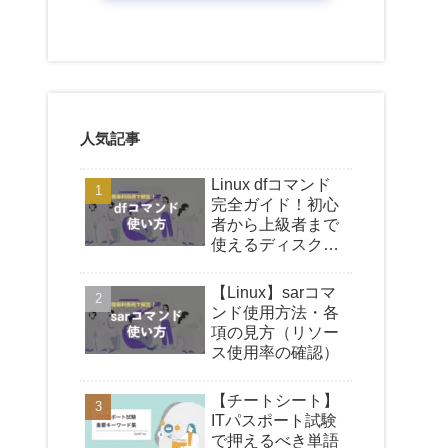
人気記事
Linux dfコマンド
完全ガイド！初心
者から上級者まで
使えるディスク容
量確認の基礎、オ
プション解説、現
【Linux】sarコマ
場での活用事例を
ンド使用方法・各
徹底解説
項の見方（リソー
ス使用率の確認）
【チートシート】
ITパスポート試験
で押えるべき単語