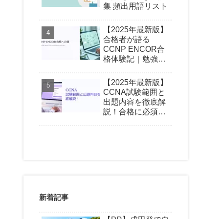
集 頻出用語リスト
【2025年最新版】
合格者が語る
CCNP ENCOR合
格体験記｜勉強時
間・おすすめ教材
【2025年最新版】
CCNA試験範囲と
出題内容を徹底解
説！合格に必須の
知識とは？
新着記事