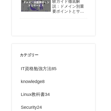
験ガイド徹底解
説：ドメイン別重
要ポイントとサー
ビス
カテゴリー
IT資格勉強方法
85
knowledge
8
Linux教科書
34
Security
24