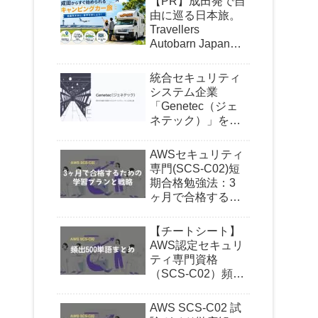
【PR】成田発で自
由に巡る日本旅。
Travellers
Autobarn Japanの
キャンピングカー
が気になる理由
統合セキュリティ
システム企業
「Genetec（ジェ
ネテック）」を紹
介｜世界で信頼さ
れるセキュリティ
AWSセキュリティ
がついに日本上陸
専門(SCS-C02)短
期合格勉強法：3
ヶ月で合格するた
めの学習プランと
戦略
【チートシート】
AWS認定セキュリ
ティ専門資格
（SCS-C02）頻出
500単語まとめ
AWS SCS-C02 試