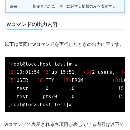
user
指定されたユーザーに関する情報のみを表示する。
wコマンドの出力内容
以下は実際にwコマンドを実行したときの出力内容です。
(1)
10:01:54 
(2)
up 15:51,  
(3)
2 users,  
(4)
(5)
USER   
(6)
TTY   
(7)
FROM          
(8)
LOG
   test     :0       :0               15 
   test     pts/0    :0               15 
[root@localhost test]# 
wコマンドで表示される各項目が表している内容は以下で