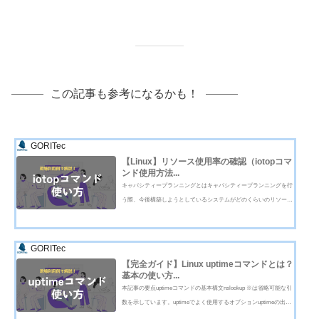
この記事も参考になるかも！
GORITec
【Linux】リソース使用率の確認（iotopコマ
ンド使用方法...
キャパシティープランニングとはキャパシティープランニングを行
う際、今後構築しようとしているシステムがどのくらいのリソース
を必要とするのか確認するためにも、現在のリソースの使用状況を
確認する必要があります。そこで、役に立つコマンドの1つである i
otopコマンドを今回紹介いた...
GORITec
【完全ガイド】Linux uptimeコマンドとは？
基本の使い方...
本記事の要点uptimeコマンドの基本構文nslookup ※は省略可能な引
数を示しています。uptimeでよく使用するオプションuptimeの出力
結果の意味実行コマンドuptime出力結果12:34:56 up 1 day, 2:03, 2 use